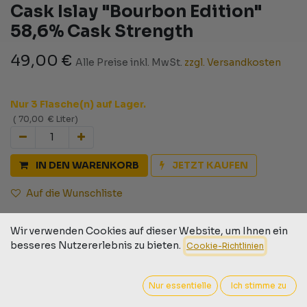
Cask Islay "Bourbon Edition"
58,6% Cask Strength
49,00
€
Alle Preise inkl. MwSt.
zzgl. Versandkosten
Nur 3 Flasche(n) auf Lager.
(
70,00
€
Liter
)
IN DEN WARENKORB
JETZT KAUFEN
Auf die Wunschliste
Geschäftsbedingungen
Wir verwenden Cookies auf dieser Website, um Ihnen ein
30-Tage-Geld-zurück-Garantie
besseres Nutzererlebnis zu bieten.
Cookie-Richtlinien
Versand: 2-3 Geschäftstage
Nur essentielle
Ich stimme zu