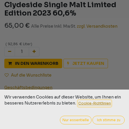
Clydeside Single Malt Limited
Edition 2023 60,6%
65,00
€
Alle Preise inkl. MwSt.
zzgl. Versandkosten
(
92,86
€
Liter
)
IN DEN WARENKORB
JETZT KAUFEN
Auf die Wunschliste
Geschäftsbedingungen
30-Tage-Geld-zurück-Garantie
Wir verwenden Cookies auf dieser Website, um Ihnen ein
Versand: 2-3 Geschäftstage
besseres Nutzererlebnis zu bieten.
Cookie-Richtlinien
Nur essentielle
Ich stimme zu
Barcode:
9009526000688