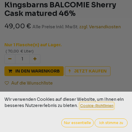
Kingsbarns BALCOMIE Sherry
Cask matured 46%
49,00
€
Alle Preise inkl. MwSt.
zzgl. Versandkosten
Nur 1 Flasche(n) auf Lager.
(
70,00
€
Liter
)
IN DEN WARENKORB
JETZT KAUFEN
Auf die Wunschliste
Geschäftsbedingungen
Wir verwenden Cookies auf dieser Website, um Ihnen ein
30-Tage-Geld-zurück-Garantie
besseres Nutzererlebnis zu bieten.
Cookie-Richtlinien
Versand: 2-3 Geschäftstage
Nur essentielle
Ich stimme zu