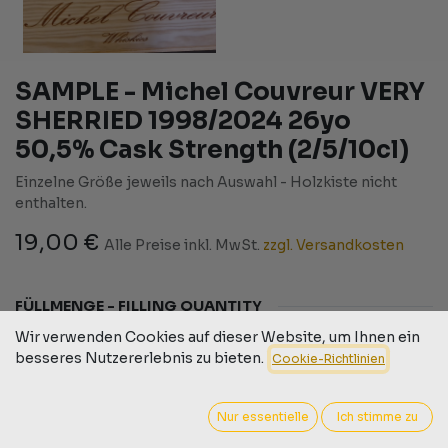
SAMPLE - Michel Couvreur VERY
SHERRIED 1998/2024 26yo
50,5% Cask Strength (2/5/10cl)
Einzelne Größe jeweils nach Auswahl - Holzkiste nicht
enthalten.
19,00
€
Alle Preise inkl. MwSt.
zzgl. Versandkosten
FÜLLMENGE - FILLING QUANTITY
Wir verwenden Cookies auf dieser Website, um Ihnen ein
besseres Nutzererlebnis zu bieten.
Cookie-Richtlinien
Nur essentielle
Ich stimme zu
IN DEN WARENKORB
JETZT KAUFEN