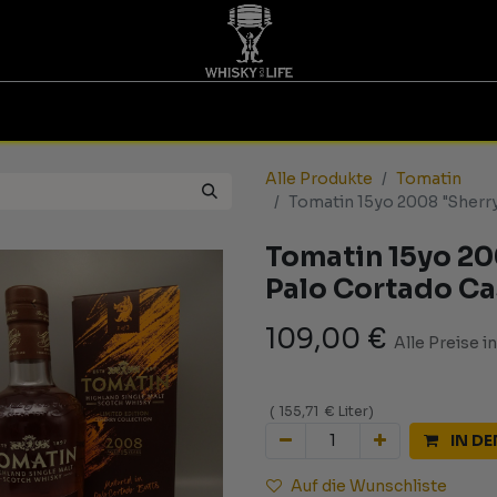
TINGS | GUTSCHEINE
WHISKY FOR LIFE
MESSEN
Alle Produkte
Tomatin
Tomatin 15yo 2008 "Sherry
Tomatin 15yo 20
Palo Cortado Ca
109,00
€
Alle Preise i
(
155,71
€
Liter
)
IN D
Auf die Wunschliste