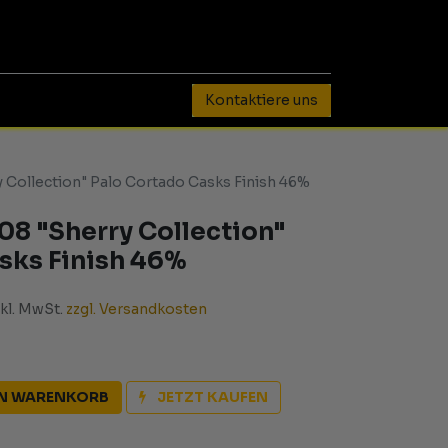
0
Kontaktiere uns
 Collection" Palo Cortado Casks Finish 46%
08 "Sherry Collection"
sks Finish 46%
nkl. MwSt.
zzgl. Versandkosten
EN WARENKORB
JETZT KAUFEN