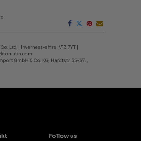
ie
Co. Ltd. | Inverness-shire IV13 7YT |
fo@tomatin.com
port GmbH & Co. KG, Hardtstr. 35-37, ,
akt
Follow us