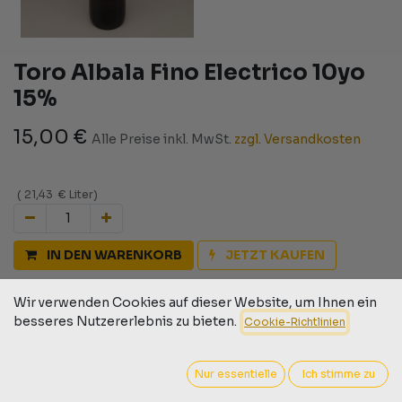
Toro Albala Fino Electrico 10yo
15%
15,00
€
Alle Preise inkl. MwSt.
zzgl. Versandkosten
(
21,43
€
Liter
)
IN DEN WARENKORB
JETZT KAUFEN
Auf die Wunschliste
Wir verwenden Cookies auf dieser Website, um Ihnen ein
besseres Nutzererlebnis zu bieten.
Cookie-Richtlinien
Geschäftsbedingungen
30-Tage-Geld-zurück-Garantie
Versand: 2-3 Geschäftstage
Nur essentielle
Ich stimme zu